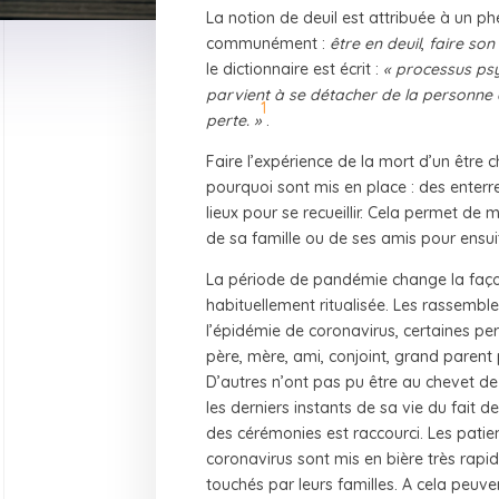
La notion de deuil est attribuée à un
communément :
être en deuil
,
faire son 
le dictionnaire est écrit :
« processus ps
parvient à se détacher de la personne 
1
perte. »
.
Faire l’expérience de la mort d’un être ch
pourquoi sont mis en place : des enterr
lieux pour se recueillir. Cela permet de 
de sa famille ou de ses amis pour ensuit
La période de pandémie change la faço
habituellement ritualisée. Les rassemble
l’épidémie de coronavirus, certaines per
père, mère, ami, conjoint, grand parent 
D’autres n’ont pas pu être au chevet de
les derniers instants de sa vie du fait 
des cérémonies est raccourci. Les patie
coronavirus sont mis en bière très rapi
touchés par leurs familles. A cela peuv