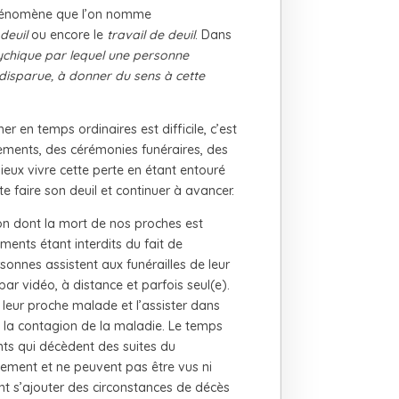
 phénomène que l’on nomme
deuil
ou encore le
travail de deuil
. Dans
ychique par lequel une personne
disparue, à donner du sens à cette
er en temps ordinaires est difficile, c’est
ements, des cérémonies funéraires, des
mieux vivre cette perte en étant entouré
e faire son deuil et continuer à avancer.
n dont la mort de nos proches est
ments étant interdits du fait de
sonnes assistent aux funérailles de leur
par vidéo, à distance et parfois seul(e).
 leur proche malade et l’assister dans
de la contagion de la maladie. Le temps
nts qui décèdent des suites du
dement et ne peuvent pas être vus ni
ent s’ajouter des circonstances de décès