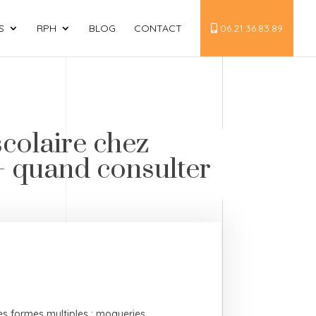
S
RPH
BLOG
CONTACT
06.21.36.83.89
colaire chez
— quand consulter
s formes multiples : moqueries