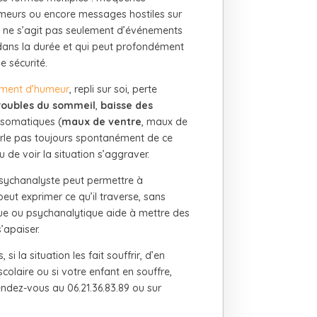
 rumeurs ou encore messages hostiles sur
 il ne s’agit pas seulement d’événements
it dans la durée et qui peut profondément
e sécurité.
ment d’humeur
, repli sur soi, perte
roubles du sommeil
,
baisse des
s somatiques (
maux de ventre
, maux de
arle pas toujours spontanément de ce
ou de voir la situation s’aggraver.
sychanalyste peut permettre à
peut exprimer ce qu’il traverse, sans
ue ou psychanalytique aide à mettre des
’apaiser.
i la situation les fait souffrir, d’en
colaire ou si votre enfant en souffre,
dez-vous au 06.21.36.83.89 ou sur