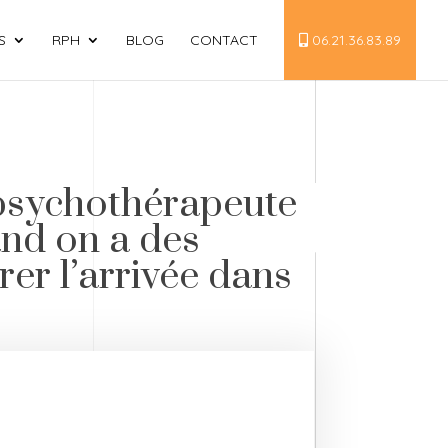
S
RPH
BLOG
CONTACT
06.21.36.83.89
psychothérapeute
and on a des
érer l’arrivée dans