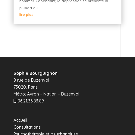
nommer. Cependant, la dépression se présente la
plupart du...
lire plus
Sophie Bourguignon
8 rue de Buzenval
75020, Paris
Métro: Avron – Nation – Buzenval
06.21.36.83.89
Accueil
Consultations
Psychothérapie et psychanalyse