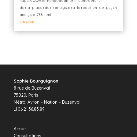
https://www.fernandodeamorim.com/details-
de+la+place+de+l+analyste+a+la+position+de+psych
analyste-788.html
lire plus
Sophie Bourguignon
8 rue de Buzenval
75020, Paris
Métro: Avron – Nation – Buzenval
06.21.36.83.89
Accueil
Consultations