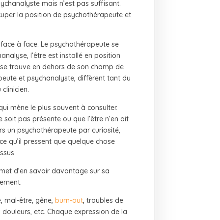
ychanalyste mais n’est pas suffisant.
uper la position de psychothérapeute et
 face à face. Le psychothérapeute se
nalyse, l’être est installé en position
e se trouve en dehors de son champ de
peute et psychanalyste, diffèrent tant du
clinicien.
qui mène le plus souvent à consulter.
 soit pas présente ou que l’être n’en ait
vers un psychothérapeute par curiosité,
ce qu’il pressent que quelque chose
ssus.
ermet d’en savoir davantage sur sa
sement.
e, mal-être, gêne,
burn-out
, troubles de
l, douleurs, etc. Chaque expression de la