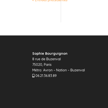
« Entrées précédentes
Sophie Bourguignon
8 rue de Buzenval
75020, Paris
Métro: Avron – Nation – Buzenval
06.21.36.83.89