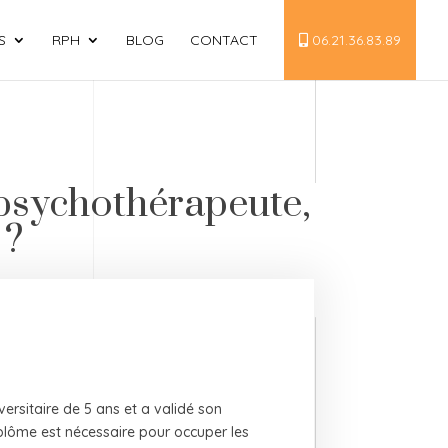
S
RPH
BLOG
CONTACT
06.21.36.83.89
psychothérapeute,
 ?
versitaire de 5 ans et a validé son
plôme est nécessaire pour occuper les